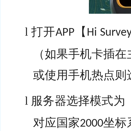
打开
【
l
APP
Hi Surve
（如果手机卡插在
或使用手机热点则
l
服务器
选择模式为
对应国家
坐标
2000