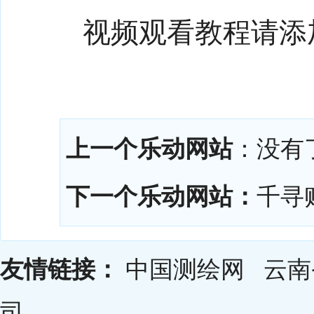
视频观看教程请添
上一个乐动网站
：没有
下一个乐动网站：
千寻
友情链接：
中国测绘网
云南
司