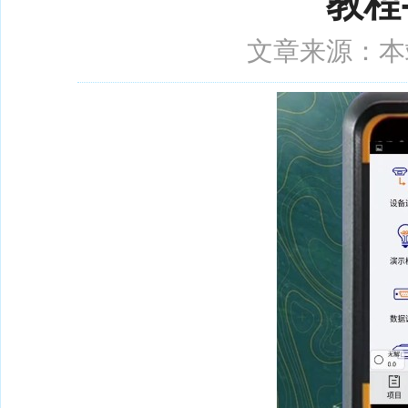
教程
文章来源：本站