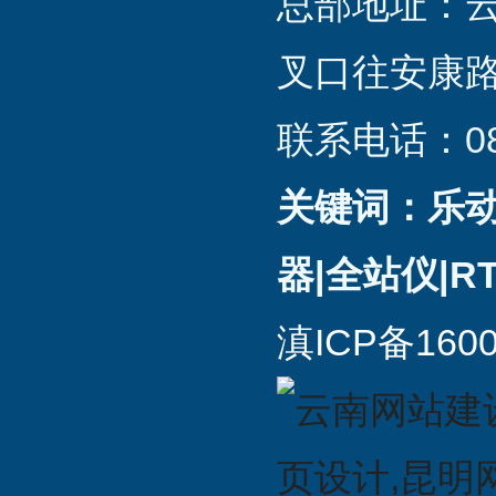
总部地址：云
叉口往安康路
联系电话：0871
关键词：乐动
器|全站仪|R
滇ICP备160