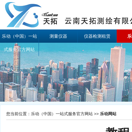
乐动（中国）一站
测量仪器
仪器检测租赁
乐
式服务官方网站
您当前位置：
乐动（中国）一站式服务官方网站
>>
乐动网站