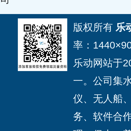
版权所有
乐
率：1440×
乐动网站于2
一。公司集水
仪、无人船
务、软件合