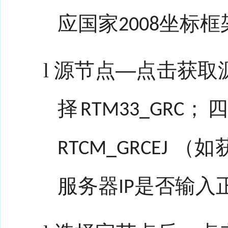
应国家
坐标框
2008
源节点
—
l
点击获取
择
；
RTM33_GRC
（
如
RTCM_GRCEJ
服务器
是否输入
IP