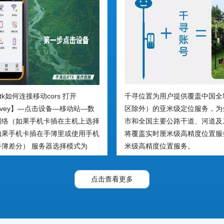
tk如何连接移动cors 打开
千寻位置为用户提供覆盖中国全
Survey】—点击设备—移动站—数
区除外）的亚米级定位服务，为
网络（如果手机卡插在主机上选择
市和全国主要公路干道、河道及
如果手机卡插在手簿里或使用手机
将覆盖实时厘米级高精度位置服
簿差分） 服务器选择模式为
米级高精度位置服务。
 117.135.142.201 —端口号
国家2000坐标系；端口8002对应
点击查看更多
；端口8003对应国家2008坐标