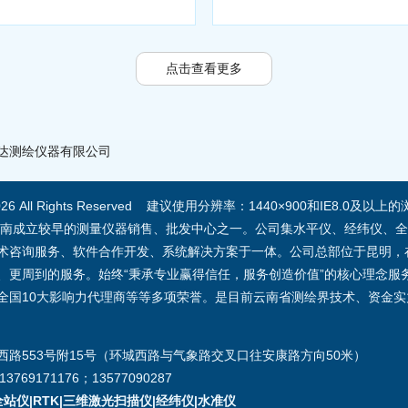
点击查看更多
达测绘仪器有限公司
2026 All Rights Reserved 建议使用分辨率：1440×900和IE8.0及
云南成立较早的测量仪器销售、批发中心之一。公司集水平仪、经纬仪、全
术咨询服务、软件合作开发、系统解决方案于一体。公司总部位于昆明，
更周到的服务。始终“秉承专业赢得信任，服务创造价值”的核心理念服务广
华星全国10大影响力代理商等等多项荣誉。是目前云南省测绘界技术、资金
路553号附15号（环城西路与气象路交叉口往安康路方向50米）
3769171176；13577090287
站仪|RTK|三维激光扫描仪|经纬仪|水准仪