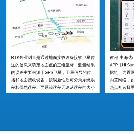
RTK外业测量是通过地面接收设备接收卫星传
教程-中海达r
送的信息来确定地面点的三维坐标，测量结果
APP【Hi 
的误差主要来源于GPS卫星，卫星信号的传
据链—内置
播和地面接收设备，按误差性质可分为系统误
内置网络，
差和偶然误差。而系统误差无论从误差的大小
热点则选择手
还是对定位结果的危害性来讲都比偶然误差要
【CORS】—IP
大的多，然而系统误差有一定的规律性，可采
（8001对应
取一定的措施加以消除。
国家84坐标系
框架）