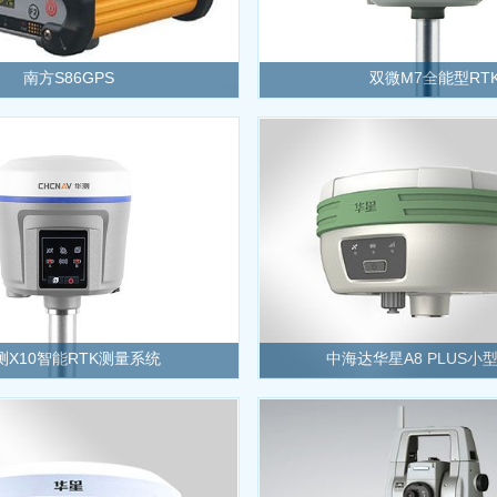
南方S86GPS
双微M7全能型RT
测X10智能RTK测量系统
中海达华星A8 PLUS小型