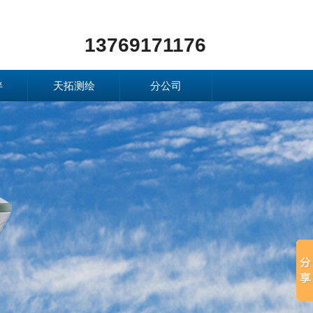
13769171176
伴
天拓测绘
分公司