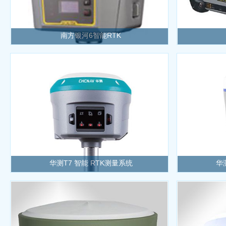
南方银河6智能RTK
华测T7 智能 RTK测量系统
华